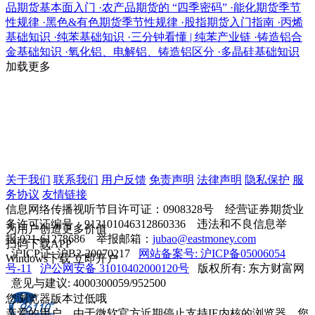
品期货基本面入门
·
农产品期货的 “四季密码”
·
能化期货季节
性规律
·
黑色&有色期货季节性规律
·
股指期货入门指南
·
丙烯
基础知识
·
纯苯基础知识
·
三分钟看懂 | 纯苯产业链
·
铸造铝合
金基础知识
·
氧化铝、电解铝、铸造铝区分
·
多晶硅基础知识
加载更多
关于我们
联系我们
用户反馈
免责声明
法律声明
隐私保护
服
务协议
友情链接
信息网络传播视听节目许可证：0908328号 经营证券期货业
务许可证编号：913101046312860336 违法和不良信息举
为用户创造更多价值
报:021-61278686 举报邮箱：
jubao@eastmoney.com
扫码下载APP
沪ICP证: 沪B2-20070217
网站备案号: 沪ICP备05006054
Windows下载
立即开户
号-11
沪公网安备 31010402000120号
版权所有: 东方财富网
意见与建议: 4000300059/952500
您浏览器版本过低哦
亲爱的用户，由于微软官方近期停止支持IE内核的浏览器，您