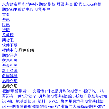
东方财富网
行情中心
期货
期权
股票
基金
股吧
Choice数据
期货APP
帮助中心
期货开户
首页
资讯
快讯
行情
龙虎榜
期货吧
软件下载
帮助中心
品种介绍
期货开户
交易相关
资金相关
新手必读
名词解释
品种介绍
品种介绍
·
图解甲醇期货
·
一文看懂 | 什么是月均价期货？
·
除了吃，鸡
蛋还有一种“玩”法？
·
月均价期货基础知识
·
胶版印刷纸基础知
识
·
铂、钯基础知识
·
塑料、PVC、聚丙烯月均价期货基础知
识
·
一图看懂银价涨跌逻辑
·
光伏产业链与大宗商品关联
·
农产