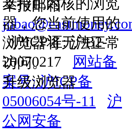
支持IE内核的浏览
举报邮箱：
器，您当前使用的
jubao@eastmoney.c
沪ICP证: 沪B2-
浏览器将无法正常
20070217
网站备
访问。
案号: 沪ICP备
升级浏览器
05006054号-11
沪
公网安备