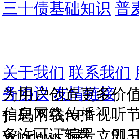
三十债基础知识
普
关于我们
联系我们
务协议
友情链接
为用户创造更多价
信息网络传播视听节
扫码下载APP
务许可证编号：9131
Windows下载
立即