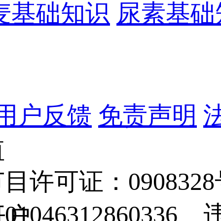
麦基础知识
尿素基础
用户反馈
免责声明
值
目许可证：090832
0104631286033
开户