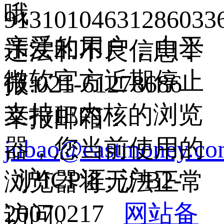
哦
9131010463128603
亲爱的用户，由于
违法和不良信息举
微软官方近期停止
报:021-61278686
支持IE内核的浏览
举报邮箱：
器，您当前使用的
jubao@eastmoney.c
沪ICP证: 沪B2-
浏览器将无法正常
20070217
网站备
访问。