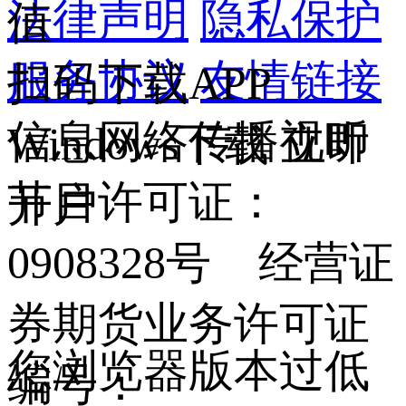
法律声明
隐私保护
值
服务协议
友情链接
扫码下载APP
信息网络传播视听
Windows下载
立即
节目许可证：
开户
0908328号 经营证
券期货业务许可证
您浏览器版本过低
编号：