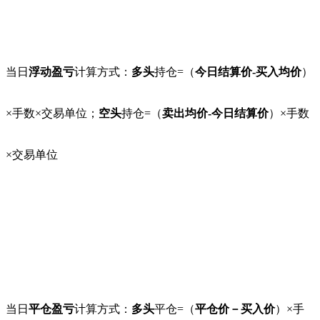
当日
浮动盈亏
计算方式：
多头
持仓=（
今日结算价-买入均价
）
×手数×交易单位；
空头
持仓=（
卖出均价-今日结算价
）×手数
×交易单位
当日
平仓盈亏
计算方式：
多头
平仓=（
平仓价－买入价
）×手