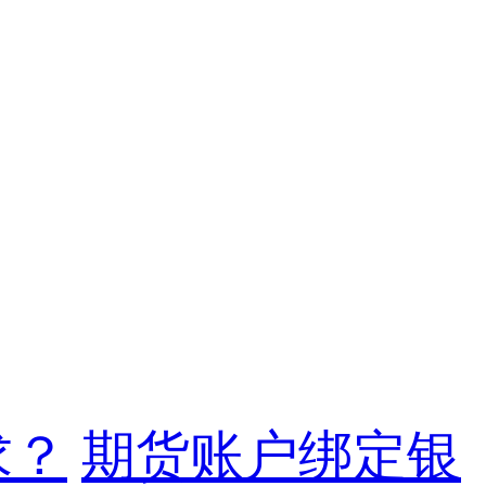
求？
期货账户绑定银