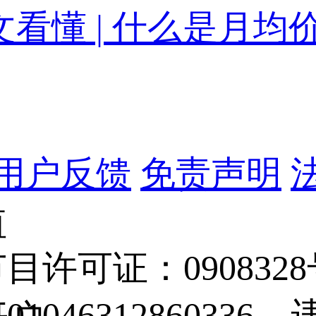
文看懂 | 什么是月均
用户反馈
免责声明
值
目许可证：090832
0104631286033