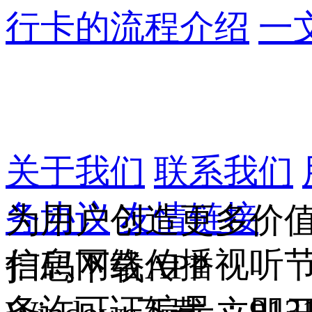
行卡的流程介绍
一
关于我们
联系我们
务协议
友情链接
为用户创造更多价
信息网络传播视听节
扫码下载APP
务许可证编号：9131