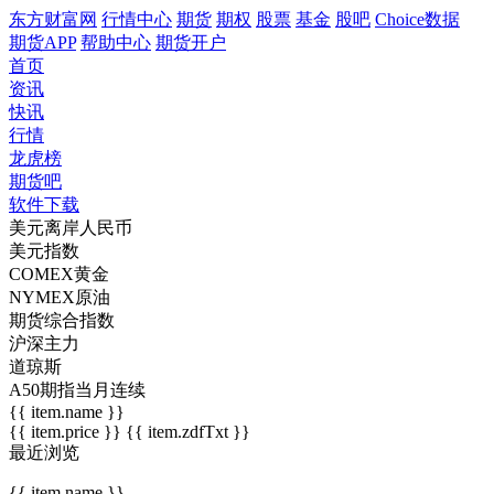
东方财富网
行情中心
期货
期权
股票
基金
股吧
Choice数据
期货APP
帮助中心
期货开户
首页
资讯
快讯
行情
龙虎榜
期货吧
软件下载
美元离岸人民币
美元指数
COMEX黄金
NYMEX原油
期货综合指数
沪深主力
道琼斯
A50期指当月连续
{{ item.name }}
{{ item.price }}
{{ item.zdfTxt }}
最近浏览
{{ item.name }}