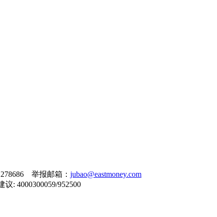
278686 举报邮箱：
jubao@eastmoney.com
000300059/952500