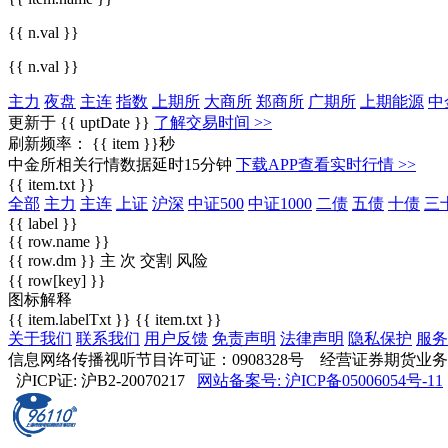
{{ n.val }}
{{ n.val }}
主力
夜盘
主连
指数
上期所
大商所
郑商所
广期所
上期能源
中
更新于 {{ uptDate }}
了解交易时间 >>
刷新频率：
{{ item }}秒
中金所相关行情数据延时15分钟
下载APP查看实时行情 >>
{{ item.txt }}
全部
主力
主连
上证
沪深
中证500
中证1000
二债
五债
十债
三
{{ label }}
{{ row.name }}
{{ row.dm }}
主
次
交割
风险
{{ row[key] }}
图标解释
{{ item.labelTxt }}
{{ item.txt }}
关于我们
联系我们
用户反馈
免责声明
法律声明
隐私保护
服务
信息网络传播视听节目许可证：0908328号 经营证券期货业务许可证编
沪ICP证: 沪B2-20070217
网站备案号: 沪ICP备05006054号-11