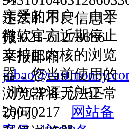
9131010463128603
亲爱的用户，由于
违法和不良信息举
微软官方近期停止
报:021-61278686
支持IE内核的浏览
举报邮箱：
器，您当前使用的
jubao@eastmoney.c
沪ICP证: 沪B2-
浏览器将无法正常
20070217
网站备
访问。