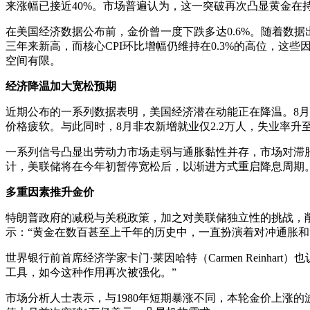
来涨幅已接近40%。市场普遍认为，这一突破再次凸显黄金在
在美国经济数据公布前，金价曾一度下跌多达0.6%。随着数据出
三年来新高，而核心CPI环比增幅仍维持在0.3%的高位，这
空间有限。
经济降温加大宽松预期
近期公布的一系列数据表明，美国经济潜在动能正在降温。8月消
价格疲软。与此同时，8月非农新增就业仅2.2万人，失业率升至
一系列信号凸显出劳动力市场走弱与通胀黏性并存，市场对滞胀的
计，美联储将在今年初暂停宽松后，以渐进方式重启降息周期
多重因素推升金价
特朗普政府的减税与关税政策，加之对美联储独立性的挑战，削弱了
示：“黄金在数百甚至上千年的历史中，一直扮演着对冲通胀和
世界银行前首席经济学家卡门·莱因哈特（Carmen Rein
工具，如今这种作用再次被强化。”
市场分析人士表示，与1980年短期暴涨不同，本轮金价上涨