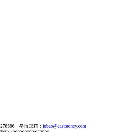
278686 举报邮箱：
jubao@eastmoney.com