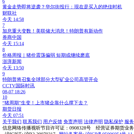
6
黄金走势即将逆袭？华尔街投行：现在是买入的绝佳时机
财联社
今天 14:58
7
加息重大变数！美联储大消息！特朗普有新动作
券商中国
今天 15:14
8
价格周报｜猪价震荡偏弱 短期或继续磨底
澎湃新闻
今天 13:50
9
特朗普将召集全球部分大型矿业公司高管开会
CCTV国际时讯
08-07 18:26
10
“猪周期”生变！上市猪企靠什么撑下去？
期货日报
今天 07:51
关于我们
联系我们
用户反馈
免责声明
法律声明
隐私保护
服务
信息网络传播视听节目许可证：0908328号 经营证券期货业务许可证编