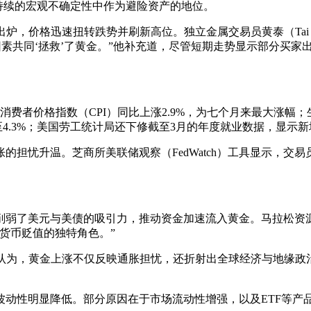
持续的宏观不确定性中作为避险资产的地位。
炉，价格迅速扭转跌势并刷新高位。独立金属交易员黄泰（Tai W
些因素共同‘拯救’了黄金。”他补充道，尽管短期走势显示部分买
费者价格指数（CPI）同比上涨2.9%，为七个月来最大涨幅；
4.3%；美国劳工统计局还下修截至3月的年度就业数据，显示新
担忧升温。芝商所美联储观察（FedWatch）工具显示，交
。
美元与美债的吸引力，推动资金加速流入黄金。马拉松资源顾问公司投
货币贬值的独特角色。”
hart）也认为，黄金上涨不仅反映通胀担忧，还折射出全球经济与
的波动性明显降低。部分原因在于市场流动性增强，以及ETF等