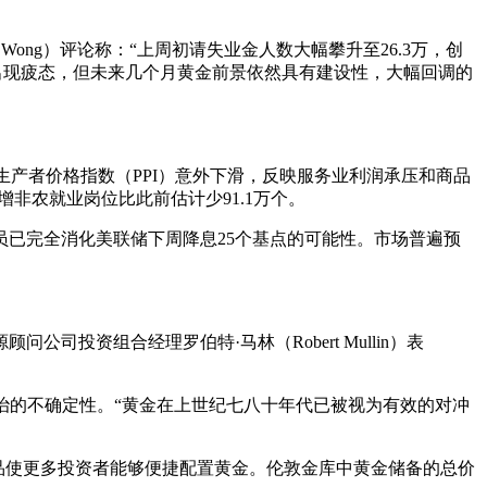
ong）评论称：“上周初请失业金人数大幅攀升至26.3万，创
家出现疲态，但未来几个月黄金前景依然具有建设性，大幅回调的
生产者价格指数（PPI）意外下滑，反映服务业利润承压和商品
增非农就业岗位比此前估计少91.1万个。
易员已完全消化美联储下周降息25个基点的可能性。市场普遍预
资组合经理罗伯特·马林（Robert Mullin）表
地缘政治的不确定性。“黄金在上世纪七八十年代已被视为有效的对冲
产品使更多投资者能够便捷配置黄金。伦敦金库中黄金储备的总价