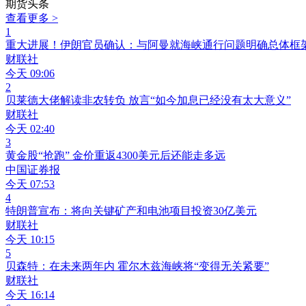
期货头条
查看更多 >
1
重大进展！伊朗官员确认：与阿曼就海峡通行问题明确总体框
财联社
今天 09:06
2
贝莱德大佬解读非农转负 放言“如今加息已经没有太大意义”
财联社
今天 02:40
3
黄金股“抢跑” 金价重返4300美元后还能走多远
中国证券报
今天 07:53
4
特朗普宣布：将向关键矿产和电池项目投资30亿美元
财联社
今天 10:15
5
贝森特：在未来两年内 霍尔木兹海峡将“变得无关紧要”
财联社
今天 16:14