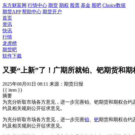
东方财富网
行情中心
期货
期权
股票
基金
股吧
Choice数据
期货APP
帮助中心
期货开户
首页
资讯
快讯
行情
龙虎榜
期货吧
软件下载
又要“上新”了！广期所就铂、钯期货和期
2025年08月01日
08:11
来源：期货日报
{{ item }}
摘要
为充分听取市场各方意见，进一步完善铂、钯期货和期权合约及
约及相关规则公开征求意见。
为充分听取市场各方意见，进一步完善
铂
、
钯
期货和期权合约
约及相关规则公开征求意见。