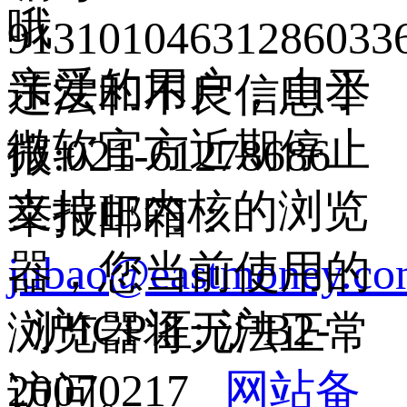
哦
9131010463128603
亲爱的用户，由于
违法和不良信息举
微软官方近期停止
报:021-61278686
支持IE内核的浏览
举报邮箱：
器，您当前使用的
jubao@eastmoney.c
沪ICP证: 沪B2-
浏览器将无法正常
20070217
网站备
访问。