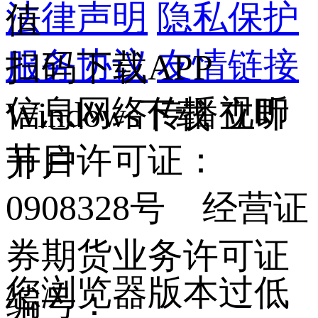
法律声明
隐私保护
值
服务协议
友情链接
扫码下载APP
信息网络传播视听
Windows下载
立即
节目许可证：
开户
0908328号 经营证
券期货业务许可证
您浏览器版本过低
编号：