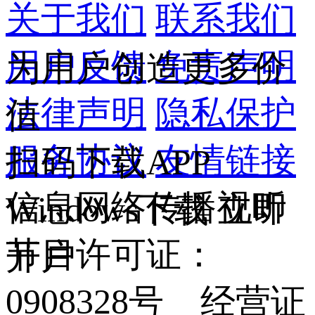
关于我们
联系我们
用户反馈
免责声明
为用户创造更多价
法律声明
隐私保护
值
服务协议
友情链接
扫码下载APP
信息网络传播视听
Windows下载
立即
节目许可证：
开户
0908328号 经营证