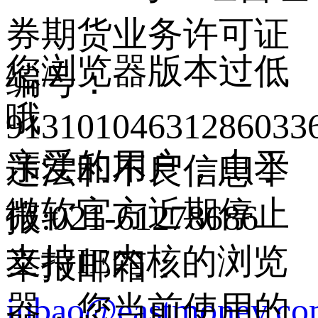
券期货业务许可证
您浏览器版本过低
编号：
哦
9131010463128603
亲爱的用户，由于
违法和不良信息举
微软官方近期停止
报:021-61278686
支持IE内核的浏览
举报邮箱：
器，您当前使用的
jubao@eastmoney.c