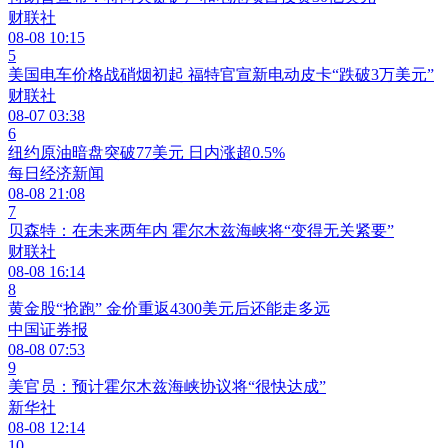
财联社
08-08 10:15
5
美国电车价格战硝烟初起 福特官宣新电动皮卡“跌破3万美元”
财联社
08-07 03:38
6
纽约原油暗盘突破77美元 日内涨超0.5%
每日经济新闻
08-08 21:08
7
贝森特：在未来两年内 霍尔木兹海峡将“变得无关紧要”
财联社
08-08 16:14
8
黄金股“抢跑” 金价重返4300美元后还能走多远
中国证券报
08-08 07:53
9
美官员：预计霍尔木兹海峡协议将“很快达成”
新华社
08-08 12:14
10