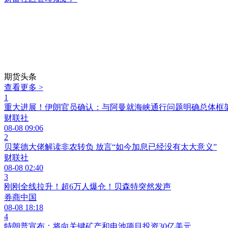
期货头条
查看更多 >
1
重大进展！伊朗官员确认：与阿曼就海峡通行问题明确总体框
财联社
08-08 09:06
2
贝莱德大佬解读非农转负 放言“如今加息已经没有太大意义”
财联社
08-08 02:40
3
刚刚全线拉升！超6万人爆仓！贝森特突然发声
券商中国
08-08 18:18
4
特朗普宣布：将向关键矿产和电池项目投资30亿美元