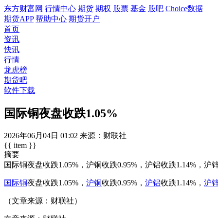
东方财富网
行情中心
期货
期权
股票
基金
股吧
Choice数据
期货APP
帮助中心
期货开户
首页
资讯
快讯
行情
龙虎榜
期货吧
软件下载
国际铜夜盘收跌1.05%
2026年06月04日
01:02
来源：财联社
{{ item }}
摘要
国际铜夜盘收跌1.05%，沪铜收跌0.95%，沪铝收跌1.14%，沪锌
国际铜
夜盘收跌1.05%，
沪铜
收跌0.95%，
沪铝
收跌1.14%，
沪
（文章来源：财联社）