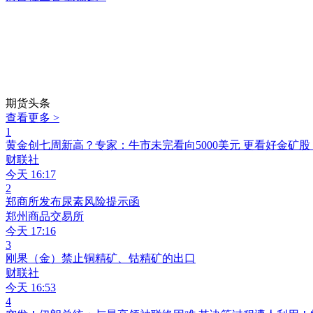
期货头条
查看更多 >
1
黄金创七周新高？专家：牛市未完看向5000美元 更看好金矿股
财联社
今天 16:17
2
郑商所发布尿素风险提示函
郑州商品交易所
今天 17:16
3
刚果（金）禁止铜精矿、钴精矿的出口
财联社
今天 16:53
4