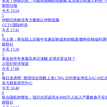
突发！伊朗总统：与最高领袖联络困难 其决策过程遭人利用！
期货日报
今天 15:24
5
伊朗总统称没有力量能让伊朗屈服
CCTV国际时讯
今天 17:41
6
马士基：将在陆上运输中实施反映成本的能源/燃料价格临时调
财联社
今天 17:29
7
黄金创半年来最高单日涨幅 反弹还是反转？
21世纪经济报道
今天 17:06
8
每日龙虎榜 | 期货综合指数上涨1.76% 日内资金净流入62.10亿
东方财富研究中心
今天 16:40
9
联合国机构警告：强厄尔尼诺恐令4900万人陷入严重粮食不安
财联社