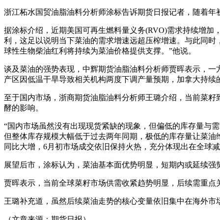
浙江柘水国贸油脂油料分析师涂标告诉期货日报记者，随着年
据涂标介绍，近期美国可再生燃料量义务(RVO)需求持续增加
利，这足以说明当下菜油的需求增速远超压榨增速。与此同时，
球性生物柴油红利将持续为菜油价格提供支撑。”他说。
谈及菜油的强势表现，中辉期货油脂油料分析师贾晖表示，一
产区因低温干旱导致相关机构两度下调产量预期，加拿大持续
至于国内市场，浙商期货油脂油料分析师王璐介绍，当前菜籽
酵的影响。
“国内市场虽然没有出现现货紧缺的现象，但偏低的库存量与需
但整体库存规模大幅低于过去两年同期，极低的库存量让菜油
同比大增，6月初市场成交依旧保持火热，充分体现出在全球
展望后市，涂标认为，菜油基本面优势明显，短期内或延续强
贾晖表示，当前全球菜籽市场供需收紧趋势明显，后续需重点
王璐补充道，虽然后续菜油走势的核心变量依旧集中在海外市
（文章来源：期货日报）