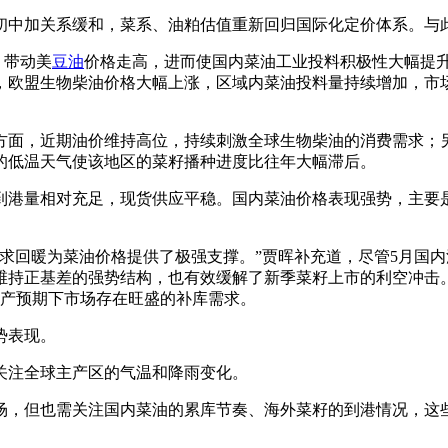
初中加关系缓和，菜系、油粕估值重新回归国际化定价体系。与
，带动美
豆油
价格走高，进而使国内菜油工业投料积极性大幅提升。
欧盟生物柴油价格大幅上涨，区域内菜油投料量持续增加，市场
方面，近期油价维持高位，持续刺激全球生物柴油的消费需求；
的低温天气使该地区的菜籽播种进度比往年大幅滞后。
到港量相对充足，现货供应平稳。国内菜油价格表现强势，主要
求回暖为菜油价格提供了极强支撑。”贾晖补充道，尽管5月国
维持正基差的强势结构，也有效缓解了新季菜籽上市的利空冲击
减产预期下市场存在旺盛的补库需求。
势表现。
关注全球主产区的气温和降雨变化。
场，但也需关注国内菜油的累库节奏、海外菜籽的到港情况，这