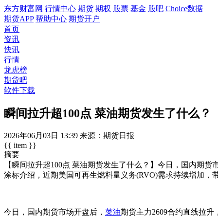
东方财富网
行情中心
期货
期权
股票
基金
股吧
Choice数据
期货APP
帮助中心
期货开户
首页
资讯
快讯
行情
龙虎榜
期货吧
软件下载
瞬间拉升超100点 菜油期货发生了什么？
2026年06月03日
13:39
来源：期货日报
{{ item }}
摘要
【瞬间拉升超100点 菜油期货发生了什么？】今日，国内期货市场
涂标介绍，近期美国可再生燃料量义务(RVO)需求持续增加
今日，国内期货市场开盘后，
菜油
期货主力2609合约直线拉升