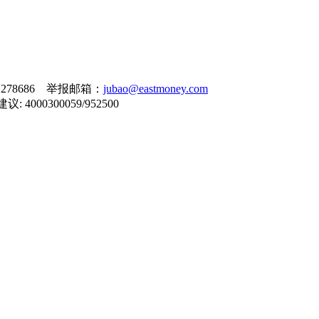
278686 举报邮箱：
jubao@eastmoney.com
000300059/952500