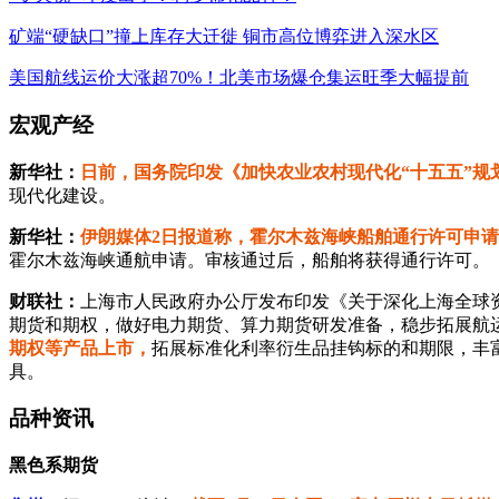
矿端“硬缺口”撞上库存大迁徙 铜市高位博弈进入深水区
美国航线运价大涨超70%！北美市场爆仓集运旺季大幅提前
宏观产经
新华社：
日前，国务院印发《加快农业农村现代化“十五五”规
现代化建设。
新华社：
伊朗媒体2日报道称，霍尔木兹海峡船舶通行许可申
霍尔木兹海峡通航申请。审核通过后，船舶将获得通行许可。
财联社：
上海市人民政府办公厅发布印发《关于深化上海全球
期货和期权，做好电力期货、算力期货研发准备，稳步拓展航
期权等产品上市，
拓展标准化利率衍生品挂钩标的和期限，丰
具。
品种资讯
黑色系期货