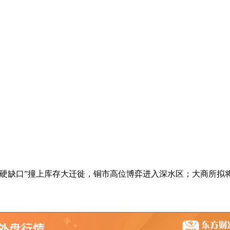
硬缺口”撞上库存大迁徙，铜市高位博弈进入深水区；大商所拟将