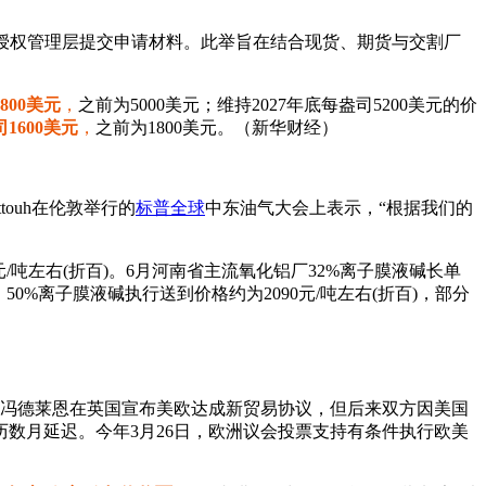
授权管理层提交申请材料。此举旨在结合现货、期货与交割厂
800美元
，
之前为5000美元；维持2027年底每盎司5200美元的价
1600美元
，
之前为1800美元。（新华财经）
ouh在伦敦举行的
标普全球
中东油气大会上表示，“根据我们的
元/吨左右(折百)。6月河南省主流氧化铝厂32%离子膜液碱长单
，50%离子膜液碱执行送到价格约为2090元/吨左右(折百)，部分
主席冯德莱恩在英国宣布美欧达成新贸易协议，但后来双方因美国
数月延迟。今年3月26日，欧洲议会投票支持有条件执行欧美