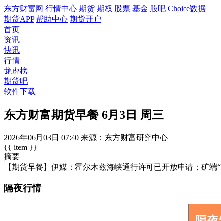
东方财富网
行情中心
期货
期权
股票
基金
股吧
Choice数据
期货APP
帮助中心
期货开户
首页
资讯
快讯
行情
龙虎榜
期货吧
软件下载
东方财富期货早餐 6月3日 周三
2026年06月03日
07:40
来源：东方财富研究中心
{{ item }}
摘要
【期货早餐】伊媒：霍尔木兹海峡通行许可已开放申请；矿端“
隔夜行情