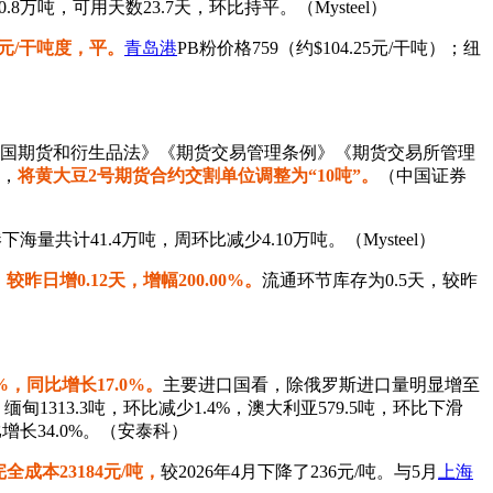
.8万吨，可用天数23.7天，环比持平。（Mysteel）
美元/干吨度，平。
青岛港
PB粉价格759（约$104.25元/干吨）；纽
和国期货和衍生品法》《期货交易管理条例》《期货交易所管理
》，
将黄大豆2号期货合约交割单位调整为“10吨”。
（中国证券
海量共计41.4万吨，周环比减少4.10万吨。（Mysteel）
较昨日增0.12天，增幅200.00%。
流通环节库存为0.5天，较昨
%，同比增长17.0%。
主要进口国看，除俄罗斯进口量明显增至
313.3吨，环比减少1.4%，澳大利亚579.5吨，环比下滑
比增长34.0%。（安泰科）
全成本23184元/吨，
较2026年4月下降了236元/吨。与5月
上海