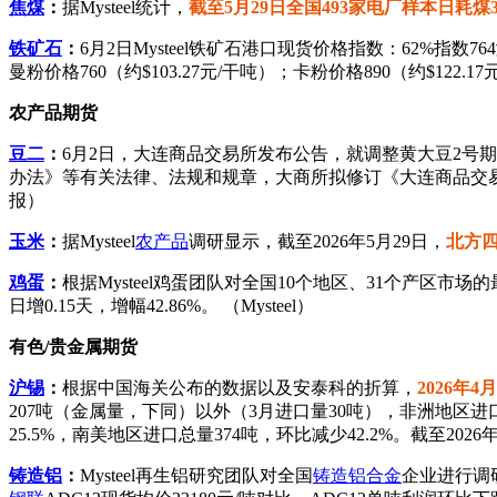
焦煤
：
据Mysteel统计，
截至5月29日全国493家电厂样本日耗煤3
铁矿石
：
6月2日Mysteel铁矿石港口现货价格指数：62%指数764
曼粉价格760（约$103.27元/干吨）；卡粉价格890（约$122.17
农产品期货
豆二
：
6月2日，大连商品交易所发布公告，就调整黄大豆2
办法》等有关法律、法规和规章，大商所拟修订《大连商品交
报）
玉米
：
据Mysteel
农产品
调研显示，截至2026年5月29日，
北方四
鸡蛋
：
根据Mysteel鸡蛋团队对全国10个地区、31个产区市场
日增0.15天，增幅42.86%。 （Mysteel）
有色/贵金属期货
沪锡
：
根据中国海关公布的数据以及安泰科的折算，
2026年
207吨（金属量，下同）以外（3月进口量30吨），非洲地区进口总
25.5%，南美地区进口总量374吨，环比减少42.2%。截至20
铸造铝
：
Mysteel再生铝研究团队对全国
铸造铝合金
企业进行调