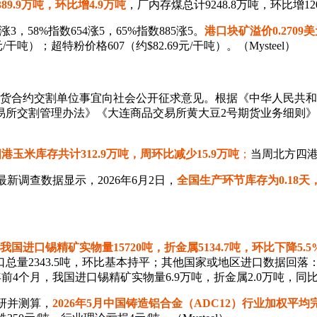
89.9万吨，环比增4.9万吨
，厂内存煤总计9248.8万吨，环比增120
涨3，58%指数654涨5，65%指数885涨5。
港口块矿溢价0.2709
元/干吨）；超特粉价格607（约$82.69元/干吨）。（Mysteel）
号期货合约交割单位事宜向社会公开征求意见。根据《中华人民共
易所交割管理办法》《大连商品交易所黄大豆2号期货业务细则
港玉米库存共计312.9万吨，周环比减少15.9万吨
；
当周北方四港下
的最新调查数据显示，2026年6月2日，
全国生产环节库存为0.18天，
4月我国进口锡精矿实物量15720吨，折金属5134.7吨，环比下降5.5
量2343.5吨，环比基本持平；其他国家或地区进口数据回落：缅甸1
26年前4个月，我国进口锡精矿实物量6.9万吨，折金属2.0万吨，同
研并测算，
2026年5月中国铸造铝合金（ADC12）行业加权平均完