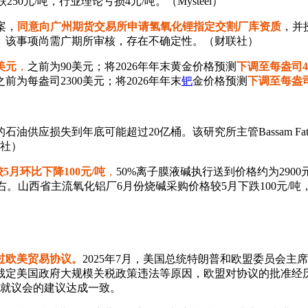
250元/吨，行业理论亏损4元/吨。（Mysteel）
议案，
同意向广州期货交易所申请氢氧化锂指定交割厂库资质
，并
。该事项尚需广期所审核，存在不确定性。（财联社）
美元
，
之前为90美元；将2026年年末黄金价格预测
下调至每盎司4
之前为每盎司2300美元；将2026年年末
钯
金价格预测
下调至每盎司
应损失到年底可能超过20亿桶。该研究所主管Bassam Fatt
社）
5月环比下降100元/吨
，
50%离子膜液碱执行送到价格约为2900
)左右。山西省主流氧化铝厂6月份烧碱采购价格较5月下跌100元/吨
过欧美贸易协议。
2025年7月，美国总统特朗普和欧盟委员会
定美国政府大规模关税政策违法等原因，欧盟对协议的批准经历
国就议会的建议达成一致。