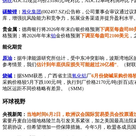
钢联
ADC12现货均价23180元/吨对比，ADC12单吨利润环比下跌
碳酸锂
：
雅化集团
(002497.SZ)公告称，公司董事会审议通过
库，增强抗风险能力和竞争力，拓展业务渠道并提升盈利水平
贵金属：
德商银行将2026年年末白银价格预测
下调至每盎司80
格预测；将2026年年末
铂
金价格预测
下调至每盎司2100美元
，
能化期货
原油
：
据牛津能源研究所估计，受中东冲突影响，波斯湾地区的石油供
参考情景，我们
估计到年底供应损失可能超过20亿桶”
。
（财联
烧碱
：
据SMM获悉，广西省主流
氧化铝
厂
6月份
烧碱
采购价格较
采购价格较5月下跌100元/吨，执行到厂价格2170元/吨(折百
地区运距不同价格略有差异。（SMM）
环球视野
央视新闻：
当地时间6月2日，欧洲议会国际贸易委员会投票通
索要丹麦自治领地格陵兰岛引发关系紧张，加之美国最高法院裁
贸易协议，但希望增加一些保障措施。今年5月，欧盟各成员