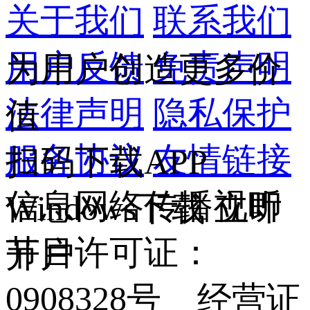
关于我们
联系我们
用户反馈
免责声明
为用户创造更多价
法律声明
隐私保护
值
服务协议
友情链接
扫码下载APP
信息网络传播视听
Windows下载
立即
节目许可证：
开户
0908328号 经营证