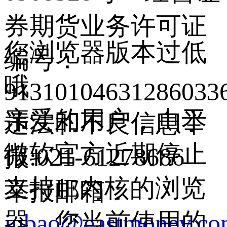
券期货业务许可证
您浏览器版本过低
编号：
哦
9131010463128603
亲爱的用户，由于
违法和不良信息举
微软官方近期停止
报:021-61278686
支持IE内核的浏览
举报邮箱：
器，您当前使用的
jubao@eastmoney.c