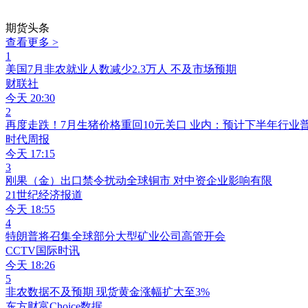
期货头条
查看更多 >
1
美国7月非农就业人数减少2.3万人 不及市场预期
财联社
今天 20:30
2
再度走跌！7月生猪价格重回10元关口 业内：预计下半年行业
时代周报
今天 17:15
3
刚果（金）出口禁令扰动全球铜市 对中资企业影响有限
21世纪经济报道
今天 18:55
4
特朗普将召集全球部分大型矿业公司高管开会
CCTV国际时讯
今天 18:26
5
非农数据不及预期 现货黄金涨幅扩大至3%
东方财富Choice数据