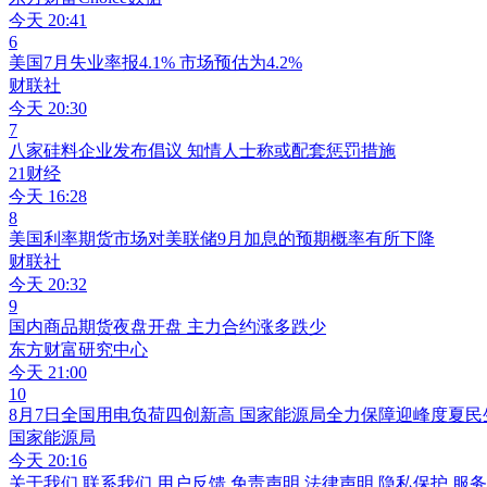
今天 20:41
6
美国7月失业率报4.1% 市场预估为4.2%
财联社
今天 20:30
7
八家硅料企业发布倡议 知情人士称或配套惩罚措施
21财经
今天 16:28
8
美国利率期货市场对美联储9月加息的预期概率有所下降
财联社
今天 20:32
9
国内商品期货夜盘开盘 主力合约涨多跌少
东方财富研究中心
今天 21:00
10
8月7日全国用电负荷四创新高 国家能源局全力保障迎峰度夏民
国家能源局
今天 20:16
关于我们
联系我们
用户反馈
免责声明
法律声明
隐私保护
服务