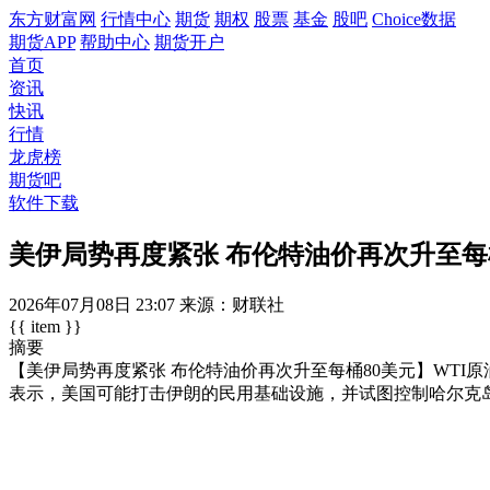
东方财富网
行情中心
期货
期权
股票
基金
股吧
Choice数据
期货APP
帮助中心
期货开户
首页
资讯
快讯
行情
龙虎榜
期货吧
软件下载
美伊局势再度紧张 布伦特油价再次升至每
2026年07月08日
23:07
来源：财联社
{{ item }}
摘要
【美伊局势再度紧张 布伦特油价再次升至每桶80美元】WTI原油期
表示，美国可能打击伊朗的民用基础设施，并试图控制哈尔克岛